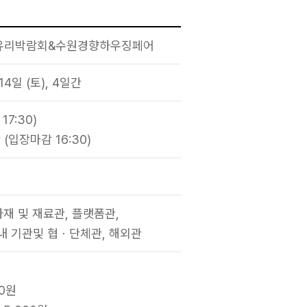
양유리박람회&수원경향하우징페어
 14일 (토), 4일간
17:30)
 (입장마감 16:30)
자재 및 재료관, 플랫폼관,
내 기관및 협ㆍ단체관, 해외관
00원