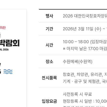
행사
2026 대한민국창호차
기간
2026년 3월 11일 (수) ~
10:00 – 18:00 (입장마감 
시간
※ 마지막 날은 17:00 마감
장소
수원메쎄(수원역)
창호관, 차양관, 유리관, 
전시품목
기계ㆍ공구 및 체험관, 국
사전등록 시 무료
입장요금
현장등록 시 일반 : 10,0